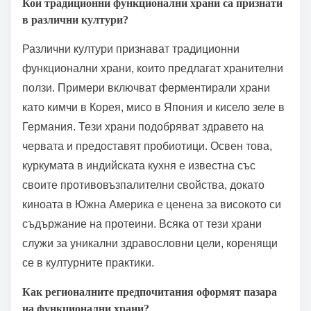
рамките на културата, са по-склонни да бъдат
приети, докато непознатите опции могат да
срещнат съпротива. Разбирането на тези динамики
е от съществено значение за успешното
промотиране на функционалните храни сред
различни популации.
Кои традиционни функционални храни са признати
в различни култури?
Различни култури признават традиционни
функционални храни, които предлагат хранителни
ползи. Примери включват ферментирали храни
като кимчи в Корея, мисо в Япония и кисело зеле в
Германия. Тези храни подобряват здравето на
червата и предоставят пробиотици. Освен това,
куркумата в индийската кухня е известна със