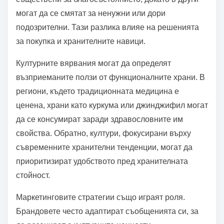
Културните възприятия значително влияят на
консумацията на функционални храни, оформяйки
нагласите и поведението към здравето и
храненето. Например, в някои култури
функционалните храни се разглеждат като
съществени за благосъстоянието, докато в други
могат да се смятат за ненужни или дори
подозрителни. Тази разлика влияе на решенията
за покупка и хранителните навици.
Културните вярвания могат да определят
възприеманите ползи от функционалните храни. В
региони, където традиционната медицина е
ценена, храни като куркума или джинджифил могат
да се консумират заради здравословните им