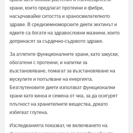
храни, които предлагат протеини и фибри,
насърчавайки ситостта и храносмилателното
здраве. В средиземноморските диети зехтинът и
ядките са богати на здравословни мазнини, които
допринасят за сърдечно-съдовото здраве.
За атлетите функционалните храни, като закуски,
обогатени с протеини, и напитки за
възстановяване, помагат за възстановяване на
мускулите и попълване на енергията.
Безглутеновите диети използват функционални
храни като киноа и семена от чиа, за да осигурят
плътност на хранителните вещества, докато
избягват глутена.
Изследванията показват, че включването на