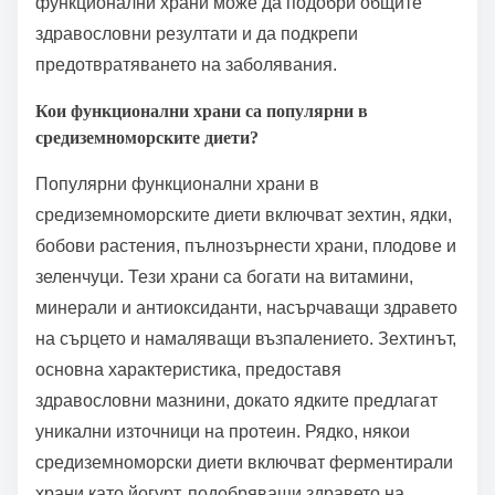
функционални храни може да подобри общите
здравословни резултати и да подкрепи
предотвратяването на заболявания.
Кои функционални храни са популярни в
средиземноморските диети?
Популярни функционални храни в
средиземноморските диети включват зехтин, ядки,
бобови растения, пълнозърнести храни, плодове и
зеленчуци. Тези храни са богати на витамини,
минерали и антиоксиданти, насърчаващи здравето
на сърцето и намаляващи възпалението. Зехтинът,
основна характеристика, предоставя
здравословни мазнини, докато ядките предлагат
уникални източници на протеин. Рядко, някои
средиземноморски диети включват ферментирали
храни като йогурт, подобряващи здравето на