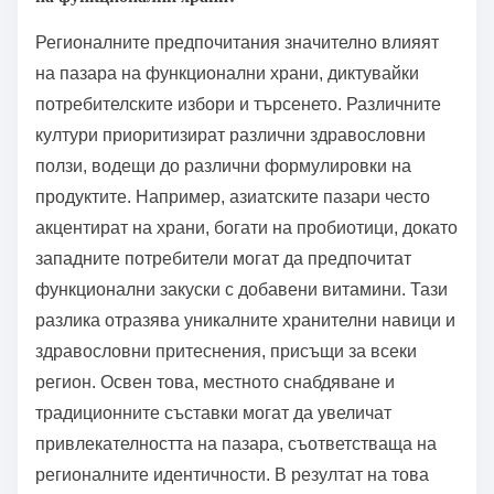
своите противовъзпалителни свойства, докато
киноата в Южна Америка е ценена за високото си
съдържание на протеини. Всяка от тези храни
служи за уникални здравословни цели, коренящи
се в културните практики.
Как регионалните предпочитания оформят пазара
на функционални храни?
Регионалните предпочитания значително влияят
на пазара на функционални храни, диктувайки
потребителските избори и търсенето. Различните
култури приоритизират различни здравословни
ползи, водещи до различни формулировки на
продуктите. Например, азиатските пазари често
акцентират на храни, богати на пробиотици, докато
западните потребители могат да предпочитат
функционални закуски с добавени витамини. Тази