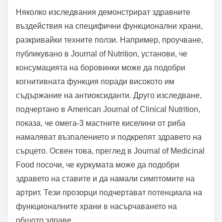
холестерол. Това развиващо се знание
подчертава важността на включването на
функционални храни в диетите за оптимални
здравословни резултати.
Кои изследвания подчертават здравните
въздействия на специфични функционални храни?
Няколко изследвания демонстрират здравните
въздействия на специфични функционални храни,
разкривайки техните ползи. Например, проучване,
публикувано в Journal of Nutrition, установи, че
консумацията на боровинки може да подобри
когнитивната функция поради високото им
съдържание на антиоксиданти. Друго изследване,
подчертано в American Journal of Clinical Nutrition,
показа, че омега-3 мастните киселини от риба