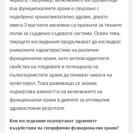
храни, подчертавайки тяхната роля в
предотвратяването на заболявания и общото
здраве. Проучванията разкриват, че тези храни
могат да предоставят специфични здравословни
ползи извън основното хранене, като намаляване
на възпалението и подобряване на здравето на
червата. Например, включването на пробиотици
във функционалните храни е свързано с
подобрено храносмилателно здраве, докато
омега-3 мастните киселини са признати за техните
ползи за сърдечно-съдовата система. Освен това,
текущите изследвания продължават да изследват
уникалните характеристики на различни
функционални храни, като антиоксидантните
свойства на плодовете и потенциала на
пълнозърнестите храни да понижат нивата на