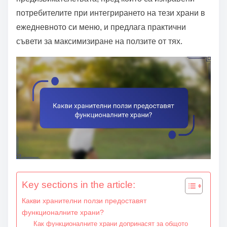
потребителите при интегрирането на тези храни в
ежедневното си меню, и предлага практични
съвети за максимизиране на ползите от тях.
Key sections in the article:
Какви хранителни ползи предоставят
функционалните храни?
Как функционалните храни допринасят за общото