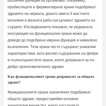
различни функции на организма. Например,
пробиотиците в ферментирали храни подобряват
здравето на червата, докато омега-3 мастните
киселини в мазната риба насърчават здравето на
сърцето. Изследванията показват, че редовната
консумация на функционални храни може да
доведе до подобрена имунна функция и намалено
възпаление. Тези храни често съдържат уникални
характеристики, като високо съдържание на фибри
в пълнозърнестите храни, което допринася за по-
добро храносмилателно здраве.
Как функционалните храни допринасят за общото
здраве?
Функционалните храни значително подобряват
общото здраве, предоставяйки основни
хранителни вещества, които насърчават