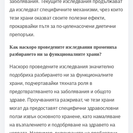
на червата. Например, пробиотиците, открити в
ферментирали храни като йогурт, са свързани с по-
добро храносмилателно здраве и увеличен
имунитет. Освен това, включването на омега-3
мастни киселини от източници като мазна риба е
свързано с намален риск от сърдечни
заболявания. Текущите изследвания продължават
да изследват специфичните механизми, чрез които
тези храни оказват своите полезни ефекти,
прокарвайки пътя за по-целенасочени диетични
препоръки.
Как наскоро проведените изследвания промениха
разбирането ни за функционалните храни?
Наскоро проведените изследвания значително
подобриха разбирането ни за функционалните