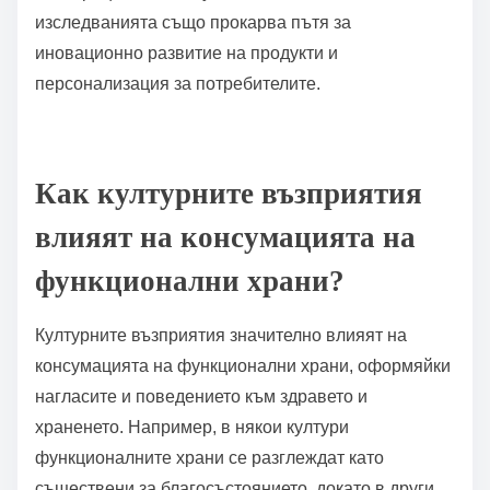
на биоактивните съединения върху
предотвратяването на хронични заболявания.
Освен това, напредъкът в хранителната
технология подобрява бионаличността на
хранителните вещества, правейки
функционалните храни по-ефективни.
Интеграцията на изкуствения интелект в
изследванията също прокарва пътя за
иновационно развитие на продукти и
персонализация за потребителите.
Как културните възприятия
влияят на консумацията на
функционални храни?