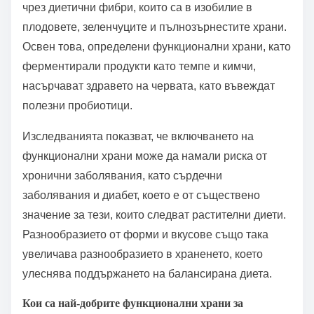
чрез диетични фибри, които са в изобилие в
плодовете, зеленчуците и пълнозърнестите храни.
Освен това, определени функционални храни, като
ферментирали продукти като темпе и кимчи,
насърчават здравето на червата, като въвеждат
полезни пробиотици.
Изследванията показват, че включването на
функционални храни може да намали риска от
хронични заболявания, като сърдечни
заболявания и диабет, което е от съществено
значение за тези, които следват растителни диети.
Разнообразието от форми и вкусове също така
увеличава разнообразието в храненето, което
улеснява поддържането на балансирана диета.
Кои са най-добрите функционални храни за