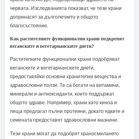
червата. Изследванията показват, че тези храни
допринасят за дълголетието и общото
благосъстояние.
Как растителните функционални храни подкрепят
веганските и вегетарианските диети?
Растителните функционални храни подобряват
веганските и вегетарианските диети,
предоставяйки основни хранителни вещества и
здравословни ползи. Те са богати на витамини,
минерали и антиоксиданти, които поддържат
общото здраве. Например, храни като киноа и
леща предлагат пълни протеини, докато ядките и
семената предоставят здравословни мазнини.
Тези храни могат да подобрят храносмилането