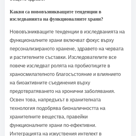
намаляват възпалението и подкрепят здравето на
сърцето. Освен това, преглед в Journal of Medicinal
Food посочи, че куркумата може да подобри
здравето на ставите и да намали симптомите на
артрит. Тези прозорци подчертават потенциала на
функционалните храни в насърчаването на
общото здраве.
Какви са нововъзникващите тенденции в
изследванията на функционалните храни?
Нововъзникващите тенденции в изследванията на
функционалните храни включват фокус върху
персонализираното хранене, здравето на червата
и растителните съставки. Изследователите все
повече изследват ролята на пробиотиците в
храносмилателното благосъстояние и влиянието