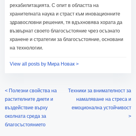
Author: Мира Новак
Мира Новак е защитник на холистичното
благосъстояние, специализирана в пресечната
точка на храненето, технологиите и
рехабилитацията. С опит в областта на
хранителната наука и страст към иновационните
здравословни решения, тя вдъхновява хората да
възвърнат своето благосъстояние чрез осъзнато
хранене и стратегии за благосъстояние, основани
на технологии.
View all posts by Мира Новак >