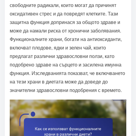
свободните радикали, които могат да причинят
оксидативен стрес и да повредят клетките. Тази
защитна функция допринася за общото здраве и
може да намали риска от хронични заболявания.
Функционалните храни, богати на антиоксиданти,
включват плодове, ядки и зелен чай, които
предлагат различни здравословни ползи, като
подобрено здраве на сърцето и засилена имунна
функция. Изследванията показват, че включването
на тези храни в диетата може да доведе до
значителни здравословни подобрения с времето.