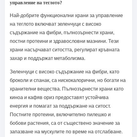
управление на теглото?
Най-добрите функционални храни за управление
на теглото включват зеленчуци с високо
съдържание на фибри, пълнозърнести храни,
постни протеини и здравословни мазнини. Тези
храни насърчават ситостта, регулират кръвната
захар и поддържат метаболизма.
Зеленчуци с високо съдържание на фибри, като
броколи и спанак, са нискокалорични, но богати на
хранителни вещества. Пълнозърнести храни като
киноа и кафяв ориз предоставят устойчива
енергия и помагат за поддържане на ситост.
Постните протеини, включително пилешко и
бобови растения, са от съществено значение за
запазване на мускулите по време на отслабване.