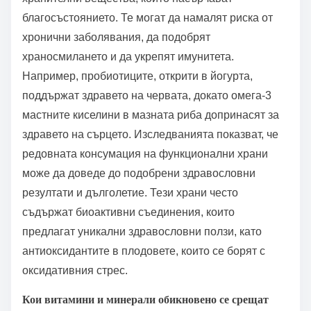
благосъстоянието. Те могат да намалят риска от
хронични заболявания, да подобрят
храносмилането и да укрепят имунитета.
Например, пробиотиците, открити в йогурта,
поддържат здравето на червата, докато омега-3
мастните киселини в мазната риба допринасят за
здравето на сърцето. Изследванията показват, че
редовната консумация на функционални храни
може да доведе до подобрени здравословни
резултати и дълголетие. Тези храни често
съдържат биоактивни съединения, които
предлагат уникални здравословни ползи, като
антиоксидантите в плодовете, които се борят с
оксидативния стрес.
Кои витамини и минерали обикновено се срещат