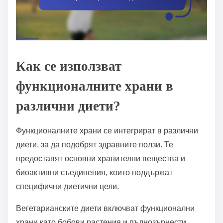
Как се използват
функционалните храни в
различни диети?
Функционалните храни се интегрират в различни
диети, за да подобрят здравните ползи. Те
предоставят основни хранителни вещества и
биоактивни съединения, които поддържат
специфични диетични цели.
Вегетарианските диети включват функционални
храни като бобови растения и пълнозърнести