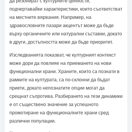
свойства. Обратно, култури, фокусирани върху
съвременните хранителни тенденции, могат да
приоритизират удобството пред хранителната
стойност.
Маркетинговите стратегии също играят роля.
Брандовете често адаптират съобщенията си, за
да резонират с културните ценности,
подчертавайки характеристики, които съответстват
на местните вярвания. Например, на
здравословните пазари акцентът може да бъде
върху органичните или натурални съставки, докато
в други, достъпността може да бъде приоритет.
Изследванията показват, че културният контекст
може дори да повлияе на приемането на нови
функционални храни. Храните, които са познати в