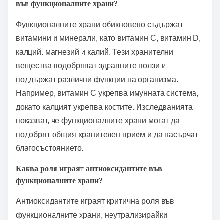
във функционалните храни?
Функционалните храни обикновено съдържат
витамини и минерали, като витамин C, витамин D,
калций, магнезий и калий. Тези хранителни
вещества подобряват здравните ползи и
поддържат различни функции на организма.
Например, витамин C укрепва имунната система,
докато калцият укрепва костите. Изследванията
показват, че функционалните храни могат да
подобрят общия хранителен прием и да насърчат
благосъстоянието.
Каква роля играят антиоксидантите във
функционалните храни?
Антиоксидантите играят критична роля във
функционалните храни, неутрализирайки