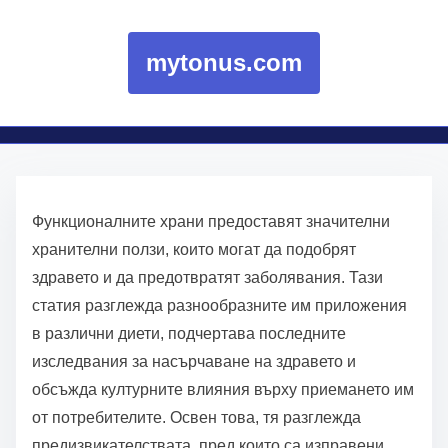
mytonus.com
Skip to content
Функционалните храни предоставят значителни
хранителни ползи, които могат да подобрят
здравето и да предотвратят заболявания. Тази
статия разглежда разнообразните им приложения
в различни диети, подчертава последните
изследвания за насърчаване на здравето и
обсъжда културните влияния върху приемането им
от потребителите. Освен това, тя разглежда
предизвикателствата, пред които са изправени