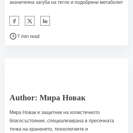
Кои казуси илюстрират
успешни интервенции в
персонализираното хранене?
Няколко казуса подчертават успешни интервенции
в персонализираното хранене. Един
забележителен пример е използването на геномни
данни за адаптиране на диетичните препоръки за
индивиди с определени здравословни състояния.
Изследване, включващо пациенти с затлъстяване,
показа, че персонализираните планове за хранене
на базата на генетични профили доведоха до
значителна загуба на тегло и подобрени метаболит
Share this post on: