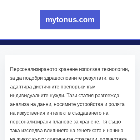
mytonus.com
Skip to content
Персонализираното хранене използва технологии,
за да подобри здравословните резултати, като
адаптира диетичните препоръки към
индивидуалните нужди. Тази статия разглежда
анализа на данни, носимите устройства и ролята
на изкуствения интелект в създаването на
персонализирани планове за хранене. Тя също
така изследва влиянието на генетиката и начина
на живот върху диетичните стратегии, подчертава