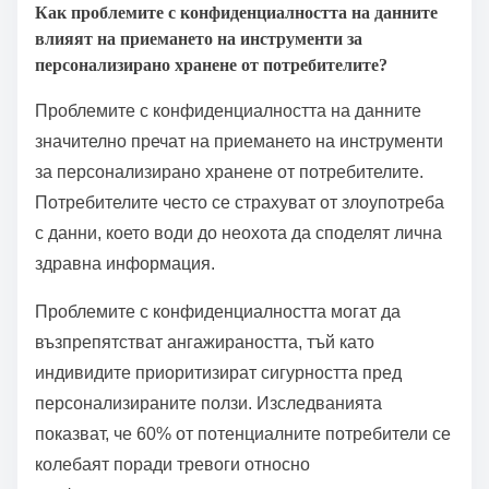
водеща до по-високи разходи. Освен това,
ограничената осведоменост на потребителите
относно персонализираното хранене влияе на
нивата на приемане. Накрая, регулаторните
пречки могат да ограничат иновациите и
мащабируемостта в тази област.
Как проблемите с конфиденциалността на данните
влияят на приемането на инструменти за
персонализирано хранене от потребителите?
Проблемите с конфиденциалността на данните
значително пречат на приемането на инструменти
за персонализирано хранене от потребителите.
Потребителите често се страхуват от злоупотреба
с данни, което води до неохота да споделят лична
здравна информация.