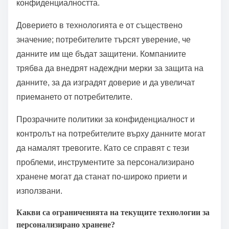
Проблемите с конфиденциалността могат да
възпрепятстват ангажираността, тъй като
индивидите приоритизират сигурността пред
персонализираните ползи. Изследванията
показват, че 60% от потенциалните потребители се
колебаят поради тревоги относно
конфиденциалността.
Доверието в технологията е от съществено
значение; потребителите търсят уверение, че
данните им ще бъдат защитени. Компаниите
трябва да внедрят надеждни мерки за защита на
данните, за да изградят доверие и да увеличат
приемането от потребителите.
Прозрачните политики за конфиденциалност и
контролът на потребителите върху данните могат