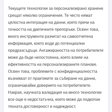
да намалят тревогите. Като се справят с тези
проблеми, инструментите за персонализирано
хранене могат да станат по-широко приети и
използвани.
Какви са ограниченията на текущите технологии за
персонализирано хранене?
Текущите технологии за персонализирано хранене
срещат няколко ограничения. Те често нямат
цялостна интеграция на данни, което пречи на
точността на диетичните препоръки. Освен това,
много инструменти разчитат на самоотчетена
информация, което води до потенциални
предразсъдъци. Ангажираността на потребителите
може да бъде непостоянна, което влияе на
ефективността на персонализираните планове.