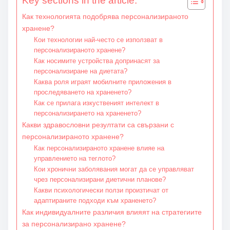
Key sections in the article:
Как технологията подобрява персонализираното
хранене?
Кои технологии най-често се използват в
персонализираното хранене?
Как носимите устройства допринасят за
персонализиране на диетата?
Каква роля играят мобилните приложения в
проследяването на храненето?
Как се прилага изкуственият интелект в
персонализирането на храненето?
Какви здравословни резултати са свързани с
персонализираното хранене?
Как персонализираното хранене влияе на
управлението на теглото?
Кои хронични заболявания могат да се управляват
чрез персонализирани диетични планове?
Какви психологически ползи произтичат от
адаптираните подходи към храненето?
Как индивидуалните различия влияят на стратегиите
за персонализирано хранене?