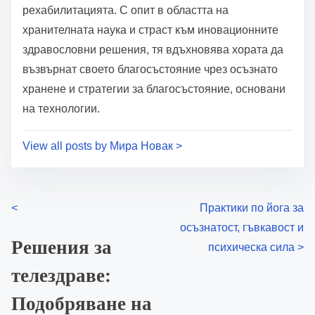
Post read time
7 min read
Author: Мира Новак
Мира Новак е защитник на холистичното
благосъстояние, специализирана в пресечната
точка на храненето, технологиите и
рехабилитацията. С опит в областта на
хранителната наука и страст към иновационните
здравословни решения, тя вдъхновява хората да