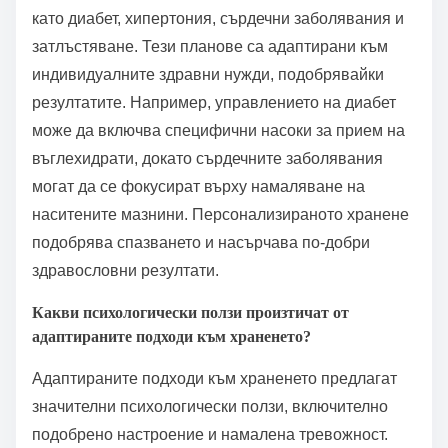
като диабет, хипертония, сърдечни заболявания и
затлъстяване. Тези планове са адаптирани към
индивидуалните здравни нужди, подобрявайки
резултатите. Например, управлението на диабет
може да включва специфични насоки за прием на
въглехидрати, докато сърдечните заболявания
могат да се фокусират върху намаляване на
наситените мазнини. Персонализираното хранене
подобрява спазването и насърчава по-добри
здравословни резултати.
Какви психологически ползи произтичат от
адаптираните подходи към храненето?
Адаптираните подходи към храненето предлагат
значителни психологически ползи, включително
подобрено настроение и намалена тревожност.