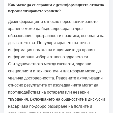
Освен това, проблемите с конфиденциалността
възникват от практиките за събиране на данни,
ограничавайки доверието на потребителите.
Накрая, научната валидация на много технологии
все още е недостатъчна, което може да подкопае
тяхната достоверност и надеждност.
Как може да се справим с дезинформацията относно
персонализираното хранене?
Дезинформацията относно персонализираното
хранене може да бъде адресирана чрез
образование, прозрачност и практики, основани на
доказателства. Популяризирането на точна
информация помага на индивидите да правят
информирани избори относно здравето си.
Сътрудничеството между експерти, здравни