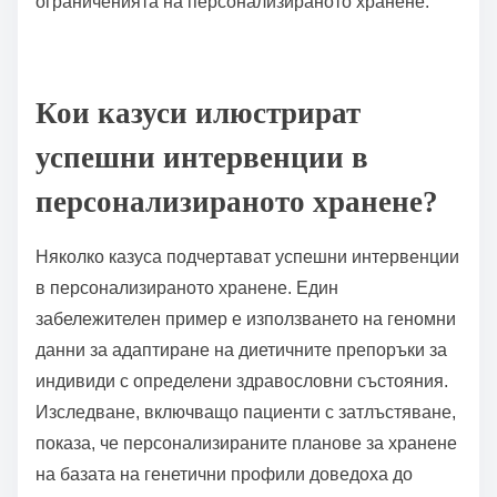
специалисти и технологични платформи може да
увеличи достоверността. Редовните актуализации
относно резултатите от изследванията могат да
противодействат на остарели или неверни
твърдения. Включването на общностите в дискусии
насърчава по-добро разбиране на ползите и
ограниченията на персонализираното хранене.